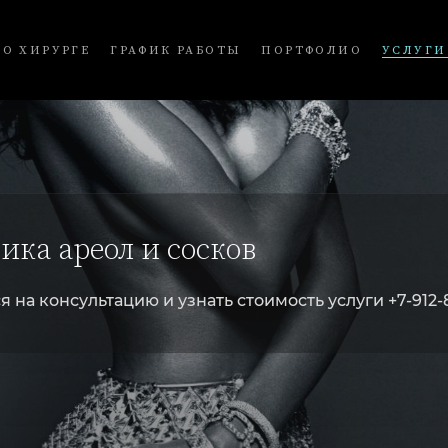
О ХИРУРГЕ
ГРАФИК РАБОТЫ
ПОРТФОЛИО
УСЛУГИ
ика ареол и сосков
я на консультацию и узнать стоимость услуги +7-912-