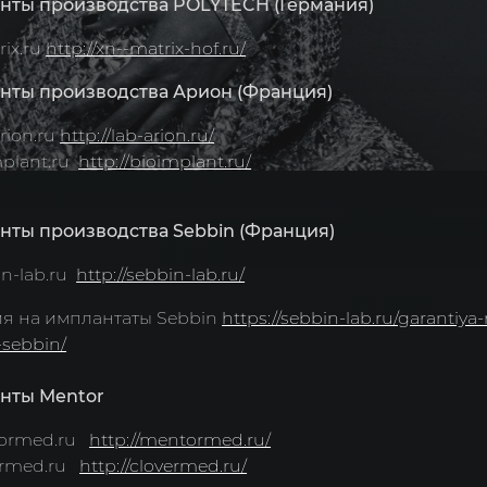
нты производства POLYTECH (Германия)
ix.ru
http://xn--matrix-hof.ru/
нты производства Арион (Франция)
rion.ru
http://lab-arion.ru/
mplant.ru
http://bioimplant.ru/
нты производства Sebbin (Франция)
n-lab.ru
http://sebbin-lab.ru/
 на имплантаты Sebbin
https://sebbin-lab.ru/garantiy
-sebbin/
нты Mentor
ormed.ru
http://mentormed.ru/
ermed.ru
http://clovermed.ru/