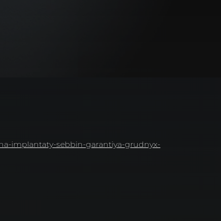
a-na-implantaty-sebbin-garantiya-grudnyx-