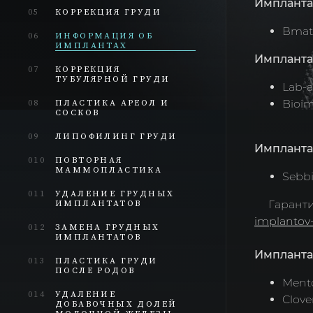
Импланта
05
КОРРЕКЦИЯ ГРУДИ
Вmatr
06
ИНФОРМАЦИЯ ОБ
ИМПЛАНТАХ
Импланта
07
КОРРЕКЦИЯ
ТУБУЛЯРНОЙ ГРУДИ
Lab-a
08
ПЛАСТИКА АРЕОЛ И
Bioi
СОСКОВ
09
ЛИПОФИЛИНГ ГРУДИ
Импланта
010
ПОВТОРНАЯ
МАММОПЛАСТИКА
Sebbi
011
УДАЛЕНИЕ ГРУДНЫХ
ИМПЛАНТАТОВ
Гарантия
implantov
012
ЗАМЕНА ГРУДНЫХ
ИМПЛАНТАТОВ
Импланта
013
ПЛАСТИКА ГРУДИ
ПОСЛЕ РОДОВ
Ment
014
УДАЛЕНИЕ
Clov
ДОБАВОЧНЫХ ДОЛЕЙ